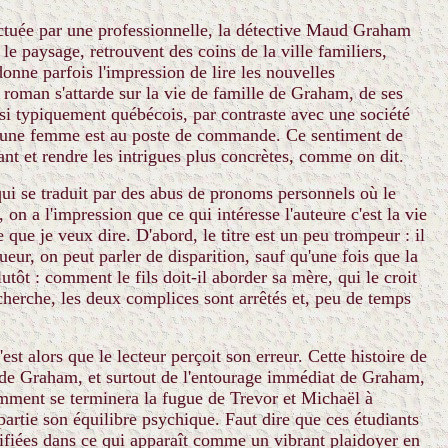
ectuée par une professionnelle, la détective Maud Graham
e paysage, retrouvent des coins de la ville familiers,
donne parfois l'impression de lire les nouvelles
roman s'attarde sur la vie de famille de Graham, de ses
ussi typiquement québécois, par contraste avec une société
and une femme est au poste de commande. Ce sentiment de
sant et rendre les intrigues plus concrètes, comme on dit.
 qui se traduit par des abus de pronoms personnels où le
, on a l'impression que ce qui intéresse l'auteure c'est la vie
 que je veux dire. D'abord, le titre est un peu trompeur : il
ueur, on peut parler de disparition, sauf qu'une fois que la
utôt : comment le fils doit-il aborder sa mère, qui le croit
echerche, les deux complices sont arrêtés et, peu de temps
 alors que le lecteur perçoit son erreur. Cette histoire de
es de Graham, et surtout de l'entourage immédiat de Graham,
ment se terminera la fugue de Trevor et Michaël à
partie son équilibre psychique. Faut dire que ces étudiants
tifiées dans ce qui apparaît comme un vibrant plaidoyer en