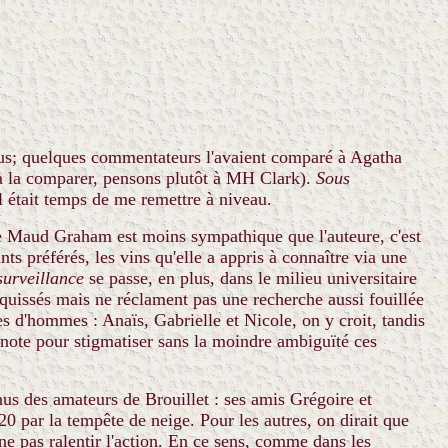
 plus; quelques commentateurs l'avaient comparé à Agatha
t à la comparer, pensons plutôt à MH Clark).
Sous
il était temps de me remettre à niveau.
ve Maud Graham est moins sympathique que l'auteure, c'est
nts préférés, les vins qu'elle a appris à connaître via une
surveillance
se passe, en plus, dans le milieu universitaire
squissés mais ne réclament pas une recherche aussi fouillée
 d'hommes : Anaïs, Gabrielle et Nicole, on y croit, tandis
a note pour stigmatiser sans la moindre ambiguïté ces
us des amateurs de Brouillet : ses amis Grégoire et
20 par la tempête de neige. Pour les autres, on dirait que
ne pas ralentir l'action. En ce sens, comme dans les