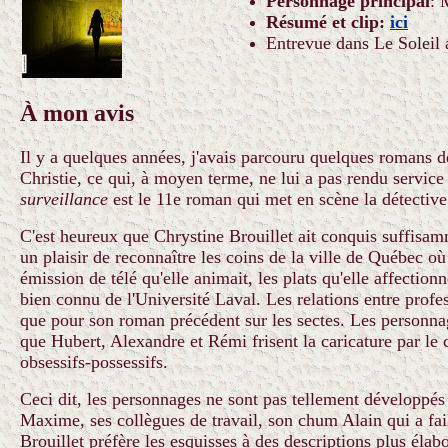
Personnage principal
: 
Résumé et clip:
ici
Entrevue dans Le Soleil 
À mon avis
Il y a quelques années, j'avais parcouru quelques romans d
Christie, ce qui, à moyen terme, ne lui a pas rendu servic
surveillance
est le 11e roman qui met en scène la détect
C'est heureux que Chrystine Brouillet ait conquis suffisa
un plaisir de reconnaître les coins de la ville de Québec où 
émission de télé qu'elle animait, les plats qu'elle affection
bien connu de l'Université Laval. Les relations entre prof
que pour son roman précédent sur les sectes. Les personna
que Hubert, Alexandre et Rémi frisent la caricature par le 
obsessifs-possessifs.
Ceci dit, les personnages ne sont pas tellement développés
Maxime, ses collègues de travail, son chum Alain qui a faill
Brouillet préfère les esquisses à des descriptions plus éla