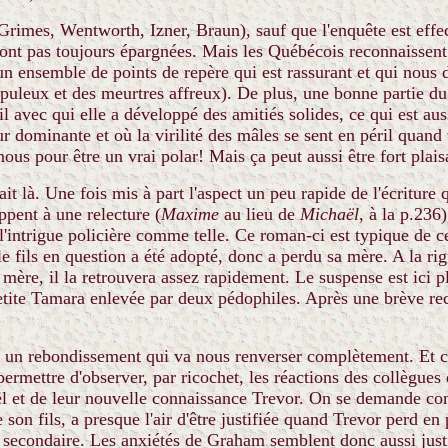
Grimes, Wentworth, Izner, Braun), sauf que l'enquête est eff
ont pas toujours épargnées. Mais les Québécois reconnaissent l
un ensemble de points de repère qui est rassurant et qui nous 
leux et des meurtres affreux). De plus, une bonne partie du 
il avec qui elle a développé des amitiés solides, ce qui est a
ur dominante et où la virilité des mâles se sent en péril qu
 nous pour être un vrai polar! Mais ça peut aussi être fort plai
it là. Une fois mis à part l'aspect un peu rapide de l'écriture
ppent à une relecture (
Maxime
au lieu de
Michaël
, à la p.236)
l'intrigue policière comme telle. Ce roman-ci est typique de ce
le fils en question a été adopté, donc a perdu sa mère. A la rig
 mère, il la retrouvera assez rapidement. Le suspense est ici pl
a petite Tamara enlevée par deux pédophiles. Après une brève r
un rebondissement qui va nous renverser complètement. Et c'est
 permettre d'observer, par ricochet, les réactions des collègu
 et de leur nouvelle connaissance Trevor. On se demande com
on fils, a presque l'air d'être justifiée quand Trevor perd en 
u secondaire. Les anxiétés de Graham semblent donc aussi jus