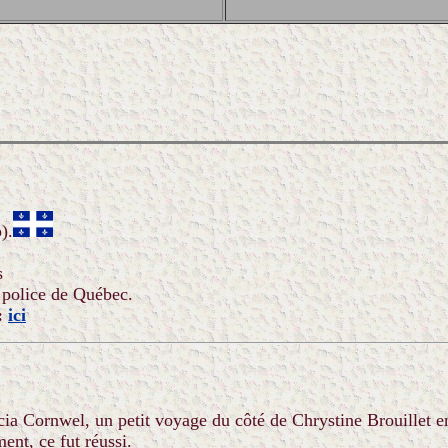
).
s
 police de Québec.
:
ici
ricia Cornwel, un petit voyage du côté de Chrystine Brouille
ment, ce fut réussi.