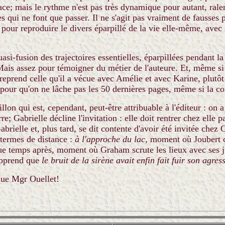
; mais le rythme n'est pas très dynamique pour autant, ralenti
qui ne font que passer. Il ne s'agit pas vraiment de fausses p
ure pour reproduire le divers éparpillé de la vie elle-même, ave
uasi-fusion des trajectoires essentielles, éparpillées pendant 
Mais assez pour témoigner du métier de l'auteure. Et, même si
reprend celle qu'il a vécue avec Amélie et avec Karine, plutôt 
pour qu'on ne lâche pas les 50 dernières pages, même si la con
illon qui est, cependant, peut-être attribuable à l'éditeur : on a
; Gabrielle décline l'invitation : elle doit rentrer chez elle 
Gabrielle et, plus tard, se dit contente d'avoir été invitée che
 termes de distance :
à l'approche du lac
, moment où Joubert c
ue temps après, moment où Graham scrute les lieux avec ses j
 apprend que
le bruit de la sirène avait enfin fait fuir son agres
que Mgr Ouellet!