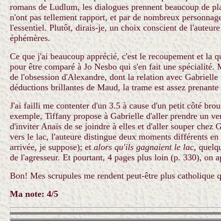
romans de Ludlum, les dialogues prennent beaucoup de place
n'ont pas tellement rapport, et par de nombreux personnages 
l'essentiel. Plutôt, dirais-je, un choix conscient de l'aute
éphémères.
Ce que j'ai beaucoup apprécié, c'est le recoupement et la q
pour être comparé à Jo Nesbo qui s'en fait une spécialité. 
de l'obsession d'Alexandre, dont la relation avec Gabrielle 
déductions brillantes de Maud, la trame est assez prenante 
J'ai failli me contenter d'un 3.5 à cause d'un petit côté brou
exemple, Tiffany propose à Gabrielle d'aller prendre un verre
d'inviter Anaïs de se joindre à elles et d'aller souper chez 
vers le lac, l'auteure distingue deux moments différents en
arrivée, je suppose); et
alors qu'ils gagnaient le lac
, quelq
de l'agresseur. Et pourtant, 4 pages plus loin (p. 330), on
Bon! Mes scrupules me rendent peut-être plus catholique 
Ma note: 4/5