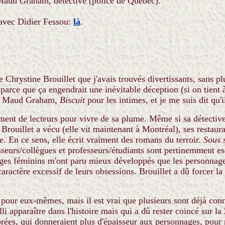
Maud Graham, détective (police de Québec).
avec Didier Fessou:
là
.
e Chrystine Brouillet que j'avais trouvés divertissants, sans
e parce que ça engendrait une inévitable déception (si on tien
ive Maud Graham,
Biscuit
pour les intimes, et je me suis dit qu'
mment de lecteurs pour vivre de sa plume. Même si sa détecti
Brouillet a vécu (elle vit maintenant à Montréal), ses restaura
ne. En ce sens, elle écrit vraiment des romans du terroir.
Sous 
esseurs/collègues et professeurs/étudiants sont pertinemment e
ges féminins m'ont paru mieux développés que les personnages
caractère excessif de leurs obsessions. Brouillet a dû forcer l
 pour eux-mêmes, mais il est vrai que plusieurs sont déjà conn
i apparaître dans l'histoire mais qui a dû rester coincé sur la 
borées, qui donneraient plus d'épaisseur aux personnages, pour 