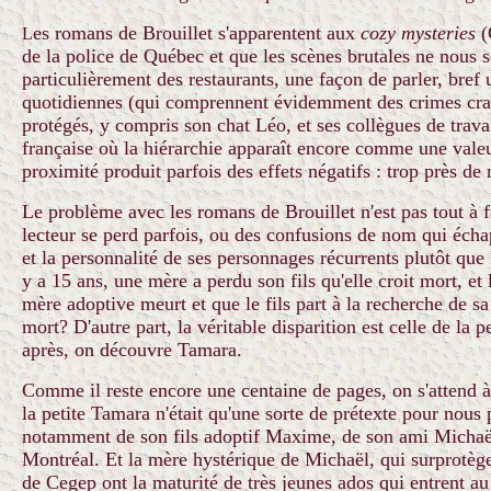
es romans de Brouillet s'apparentent aux
cozy mysteries
(
L
de la police de Québec et que les scènes brutales ne nous s
particulièrement des restaurants, une façon de parler, bref 
quotidiennes (qui comprennent évidemment des crimes crapu
protégés, y compris son chat Léo, et ses collègues de trava
française où la hiérarchie apparaît encore comme une vale
proximité produit parfois des effets négatifs : trop près de
Le problème avec les romans de Brouillet n'est pas tout à fa
lecteur se perd parfois, ou des confusions de nom qui écha
et la personnalité de ses personnages récurrents plutôt que 
y a 15 ans, une mère a perdu son fils qu'elle croit mort, et 
mère adoptive meurt et que le fils part à la recherche de sa
mort? D'autre part, la véritable disparition est celle de l
après, on découvre Tamara.
Comme il reste encore une centaine de pages, on s'attend à 
la petite Tamara n'était qu'une sorte de prétexte pour nous
notamment de son fils adoptif Maxime, de son ami Michaël
Montréal. Et la mère hystérique de Michaël, qui surprotège s
de Cegep ont la maturité de très jeunes ados qui entrent a