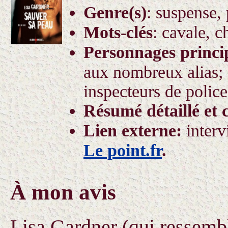
Genre(s)
:
suspense, 
Mots-clés
: cavale, c
Personnages princ
aux nombreux alias
inspecteurs de polic
Résumé détaillé et 
Lien externe:
inter
Le point.fr
.
À mon avis
Lisa Gardner (qui ressemb