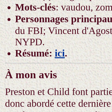
Mots-clés
: vaudou, zom
Personnages principa
du FBI; Vincent d'Agosta
NYPD.
Résumé:
ici
.
À mon avis
Preston et Child font part
donc abordé cette dernièr